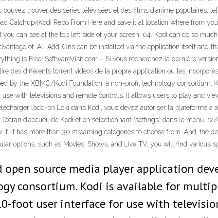
ouvez trouver des séries télévisées et des films d’anime populaires, tels
load Catchup4Kodi Repo From Here and save it at location where from you 
at you can see at the top left side of your screen. 04. Kodi can do so m
antage of. All Add-Ons can be installed via the application itself and t
 everything is Free! SoftwareVisit.com – Si vous recherchez la dernière ver
e des différents torrent vidéos de la propre application ou les incorporé
ped by the XBMC/Kodi Foundation, a non-profit technology consortium. Ko
r use with televisions and remote controls. It allows users to play and vi
télécharger l’add-on Loki dans Kodi, vous devez autoriser la plateforme à a
 l’écran d’accueil de Kodi et en sélectionnant “settings” dans le menu. 12
aw it. It has more than 30 streaming categories to choose from. And, the d
gular options, such as Movies, Shows, and Live TV, you will find various s
nd open source media player application de
ogy consortium. Kodi is available for multi
0-foot user interface for use with televisio