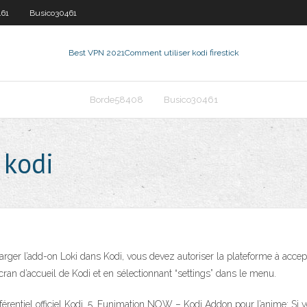
461
Busico30461
Best VPN 2021
Comment utiliser kodi firestick
Borde58408
Busico30461
 kodi
harger l’add-on Loki dans Kodi, vous devez autoriser la plateforme à accept
cran d’accueil de Kodi et en sélectionnant “settings” dans le menu.
férentiel officiel Kodi. 5. Funimation NOW – Kodi Addon pour l’anime: Si