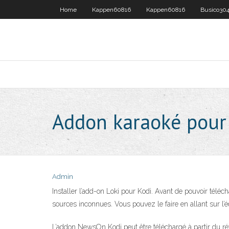
Home
Kappen60816
Kappen60816
Busico30
Addon karaoké pour
Admin
Installer l’add-on Loki pour Kodi. Avant de pouvoir téléc
sources inconnues. Vous pouvez le faire en allant sur l’é
L’addon NewsOn Kodi peut être téléchargé à partir du ré