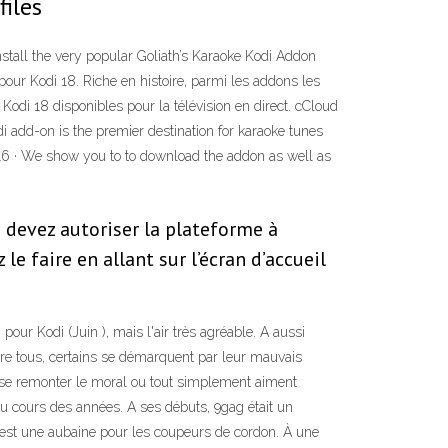
files
tall the very popular Goliath’s Karaoke Kodi Addon
our Kodi 18. Riche en histoire, parmi les addons les
odi 18 disponibles pour la télévision en direct. cCloud
 add-on is the premier destination for karaoke tunes
016 · We show you to to download the addon as well as
s devez autoriser la plateforme à
e faire en allant sur l’écran d’accueil
 Kodi (Juin ), mais l'air très agréable. A aussi
ntre tous, certains se démarquent par leur mauvais
e se remonter le moral ou tout simplement aiment
u cours des années. A ses débuts, 9gag était un
i est une aubaine pour les coupeurs de cordon. À une