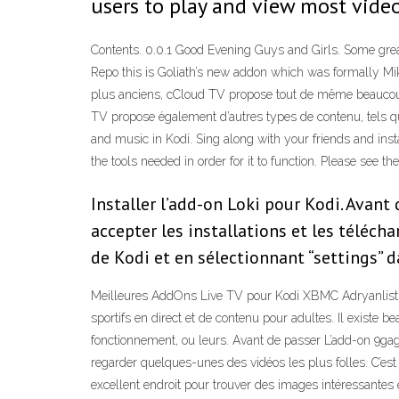
users to play and view most video
Contents. 0.0.1 Good Evening Guys and Girls. Some grea
Repo this is Goliath’s new addon which was formally Mik
plus anciens, cCloud TV propose tout de même beaucoup d
TV propose également d’autres types de contenu, tels qu
and music in Kodi. Sing along with your friends and ins
the tools needed in order for it to function. Please see 
Installer l’add-on Loki pour Kodi. Avant
accepter les installations et les télécha
de Kodi et en sélectionnant “settings” 
Meilleures AddOns Live TV pour Kodi XBMC Adryanlist -
sportifs en direct et de contenu pour adultes. Il existe
fonctionnement, ou leurs. Avant de passer L’add-on 9ga
regarder quelques-unes des vidéos les plus folles. C’es
excellent endroit pour trouver des images intéressantes