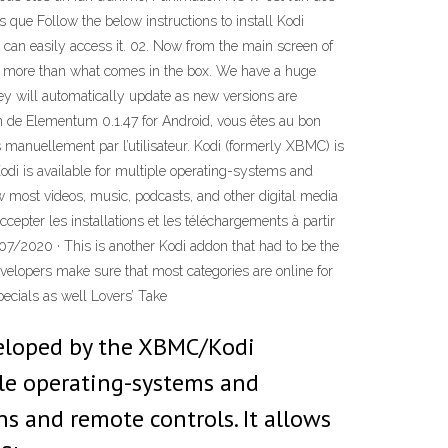
 que Follow the below instructions to install Kodi
can easily access it. 02. Now from the main screen of
uch more than what comes in the box. We have a huge
hey will automatically update as new versions are
sion de Elementum 0.1.47 for Android, vous êtes au bon
s manuellement par l’utilisateur. Kodi (formerly XBMC) is
di is available for multiple operating-systems and
ew most videos, music, podcasts, and other digital media
ccepter les installations et les téléchargements à partir
/07/2020 · This is another Kodi addon that had to be the
evelopers make sure that most categories are online for
pecials as well Lovers’ Take
veloped by the XBMC/Kodi
ple operating-systems and
ns and remote controls. It allows