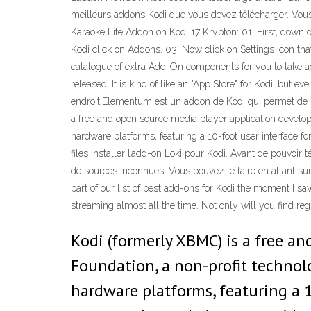
meilleurs addons Kodi que vous devez télécharger. Vous p
Karaoke Lite Addon on Kodi 17 Krypton: 01. First, down
Kodi click on Addons. 03. Now click on Settings Icon th
catalogue of extra Add-On components for you to take adv
released. It is kind of like an "App Store" for Kodi, but
endroit.Elementum est un addon de Kodi qui permet de lir
a free and open source media player application develo
hardware platforms, featuring a 10-foot user interface fo
files Installer l’add-on Loki pour Kodi. Avant de pouvoir 
de sources inconnues. Vous pouvez le faire en allant sur
part of our list of best add-ons for Kodi the moment I s
streaming almost all the time. Not only will you find re
Kodi (formerly XBMC) is a free a
Foundation, a non-profit technol
hardware platforms, featuring a 1