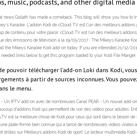
s, music, podcasts, and other digital media 
t news Goliath has made a comeback. This blog will show you how to Ins
ey’s Karaoke. L'addon Kodi de cCloud TV est l'un des meilleurs addons p
e contenu pour votre plaisir. cCloud TV est l’un des meilleurs addons K
e des émissions de télévision à la 19/05/2017 · The Mikeys Karaoke Kodi
tall the Mikeys Karaoke Kodi add-on today. If you are interested 21/12/2
the needed links below to get this program loaded to your Kodi File Manger.
 de pouvoir télécharger l’add-on Loki dans Kodi, vou
rgements à partir de sources inconnues. Vous pouvez l
dans le menu.
 Un IPTV add-on avec de nombreuses Canal PEAR - Un nouvel add-on pour
 beaucoup d'addons Kodi qui permettent de voir des vidéos pour adultes. E
g.TV est la meilleure chose de Kodi pour ceux qui sont dans le besoin d
t une plate-forme bien connue qui a lancé de nombreuses vidéos virales a
 et drôles sur Meilleurs addons Kodi de sport: Le lecteur multimédia Kod