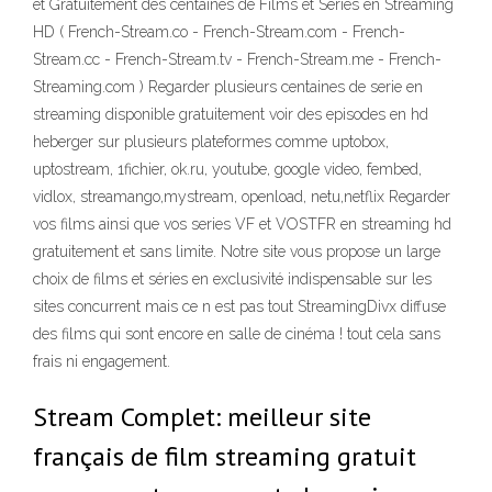
et Gratuitement des centaines de Films et Séries en Streaming
HD ( French-Stream.co - French-Stream.com - French-
Stream.cc - French-Stream.tv - French-Stream.me - French-
Streaming.com ) Regarder plusieurs centaines de serie en
streaming disponible gratuitement voir des episodes en hd
heberger sur plusieurs plateformes comme uptobox,
uptostream, 1fichier, ok.ru, youtube, google video, fembed,
vidlox, streamango,mystream, openload, netu,netflix Regarder
vos films ainsi que vos series VF et VOSTFR en streaming hd
gratuitement et sans limite. Notre site vous propose un large
choix de films et séries en exclusivité indispensable sur les
sites concurrent mais ce n est pas tout StreamingDivx diffuse
des films qui sont encore en salle de cinéma ! tout cela sans
frais ni engagement.
Stream Complet: meilleur site
français de film streaming gratuit