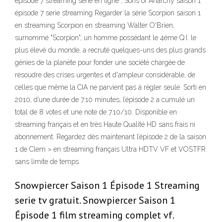
épisode 7 streaming série en ligne , Sons of Anarchy saison 1
épisode 7 serie streaming Regarder la série Scorpion saison 1
en streaming Scorpion en streaming Walter O'Brien,
surnommé "Scorpion", un homme possédant le 4ème Q.I. le
plus élevé du monde, a recruté quelques-uns des plus grands
génies de la planète pour fonder une société chargée de
résoudre des crises urgentes et d'ampleur considérable, de
celles que même la CIA ne parvient pas à régler seule. Sorti en
2010, d’une durée de 7.10 minutes, l’épisode 2 a cumulé un
total de 8 votes et une note de 7.10/10. Disponible en
streaming français et en très Haute Qualité HD sans frais ni
abonnement. Regardez dès maintenant l’épisode 2 de la saison
1 de Clem » en streaming français Ultra HDTV VF et VOSTFR
sans limite de temps.
Snowpiercer Saison 1 Épisode 1 Streaming
serie tv gratuit. Snowpiercer Saison 1
Épisode 1 film streaming complet vf.