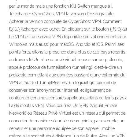
par le monde mais une fonction Kill Switch manque à l
Télécharger CyberGhost VPN la version d'essai gratuite.
Acheter la version complète de CyberGhost VPN. Comment
tï¿½lï¿½charger avec 01net. En cliquant sur le bouton ï¿½ tï¿½lï
Le VPN est un service VPN disponible sous abonnement pour
Windows mais aussi pour macOS, Android et iOS. Parmi ses
points forts, citons la présence dans plus de 110 pays répartis
au travers le Un réseau privé virtuel repose sur un protocole,
appelé protocole de tunnelisation (tunneling), c'est-à-dire un
protocole permettant aux données passant d'une extrémité du
VPN à l'autre d TunnelBear est un logiciel qui permet de
conserver son anonymat sur internet, et également de
contourner certaines censures appliquées dans certains pays à
l'aide d'outils VPN. Vous pourrez Un VPN (Virtual Private
Network) ou Réseau Privé Virtuel est un réseau qui permet de
connecter de manière sécurisée deux points, par exemple, un
serveur et une personne équipée de son appareil mobile,
même s’ils sont situés à distance l’un de l’autre. Ainsi, un VPN